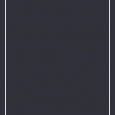
刷综合服务商。我们一直严格把好印刷品的质量关,为您提供产品
样本、精美画册、包装盒、书刊杂志,说明书、报价单、海报、企
业年报、手提袋、封套单页、宣传单页、折页、信纸、信封、名
片、入(出)库单、无碳复写、表格单据、纸杯、喷绘、商场布
展、拱门气球、桁架租赁、超薄灯箱等服务。
天津印刷公司拥有
全套进口生产设备, 进口四色、双色胶印机3台、电脑表格印刷
机、四色不干胶、快速胶印机、武藤写真机等大量先进设备及印
后加工设备,占地面积600平方米。公司秉承 “ 诚信、团结、求
实、创新 ”的潜力精神,竭诚为客户服务 。为客户提供高质量、高
效益、快捷方便的全面印刷解决方案。
本公司在市场竞争如此激烈的今天,以质高价廉为宗旨,向市场挑
战,与众多知名公司和企业有良好业务关系,是天津市政府定点采购
单位。合作单位：南开大学、中国民航大学、天津工业大学、天
津市委宣传部、天津市和平区总工会、天津市妇女儿童保健中
心、天津市和平区地税局、杰克琼斯、鸭鸭羽绒服、巴米罗时尚
造型、维科家纺床品、361服饰、好记星、大冢制药、瓷房子、
美赞臣、圣元、美素佳儿、雪花啤酒、顶园食品、美克家具、美
标洁具等。 我公司秉承高品质的印刷服务理念,认真执行每一个印
刷细节,为客户提供专业而热忱的服务,以智慧、热诚赢得客户对我
们的依赖。