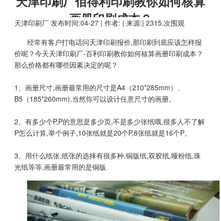
天津印刷厂佰得利印刷教你如何核算
画册印刷成本？
天津印刷厂
发布时间:04-27 | 作者: | 来源:| 2315:次围观
经常有客户打电话问
天津印刷报价
,那印刷到底应该怎样报
价呢？今天
天津印刷厂
-百利印刷教你如何核算
画册印刷
成本？
那么价格都有哪些因素决定的呢？
1、画册尺寸,画册最常用的尺寸是A4（210*285mm）、
B5（185*260mm),当然你可以设计任意尺寸的画册。
2、有多少个P,P的意思是多少页,不是多少张纸哦,很多人不了解
P怎么计算,举个例子,10张纸就是20个P,8张纸就是16个P。
3、用什么纸张,纸张的选择有很多种,铜版纸,双胶纸,哑粉纸,珠
光纸等等,画册最常用的是铜版