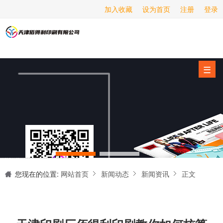
加入收藏
设为首页
注册
登录
画册印刷
海报印刷
服务项目
☰
经营范围
设备展示
新闻动态
关于我们
天津印刷厂是集设计制作、印刷、后期加工为一体的的专业印刷综合服务商。我们一直严格把好印刷品的质量关,为您提供产品样本、精美画册、包装盒、书刊杂志,说明书、报价单、海报、企业年报、手提袋、封套单页、宣传单页、折页、信纸、信封、名片、入(出)库单、无碳复写、表格单据、纸杯、喷绘、商场布展、拱门气球、桁架租赁、超薄灯箱等服务。
联系我们
您现在的位置:
网站首页
新闻动态
新闻资讯
正文