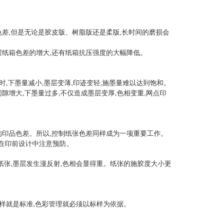
差,但是无论是胶皮版、树脂版还是柔版,长时间的磨损会
楞纸箱色差的增大,还有纸箱抗压强度的大幅降低。
,下墨量减小,墨层变薄,印迹变轻,施墨量难以达到饱和。
隙增大,下墨量过多,不仅造成墨层变厚,色相变重,网点印
的印品色差。所以,控制纸张色差同样成为一项重要工作。
应在印前设计中注意预防。
纸张,墨层发生漫反射,色相会显得重。纸张的施胶度大小更
标样就是标准,色彩管理就必须以标样为依据。