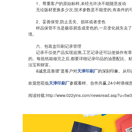
1、尊重客户的原始标样,未经允许决不能随意改动
无论版材更换多少次,技术参数是不能变的,有条件
2、妥善保管,防止丢失、损坏或者变色
样品保管不当是极容易造成变色的,一旦变化就失去了
境。
六、包装盒印刷记录管理
记录不仅使产品实现追溯,工艺记录还可以使操作有章
的。每批纸箱做完之后,都要详细记录印品的油墨配比、
法宝和财富。
&诚意且靠谱”是客户对
天津印刷厂
的深刻印象。从印
欢迎您莅临
天津印刷厂
参观看样、合作共赢,
24小时恭候
阅读转载:
http://www.022yins.com/newsread.asp?u=5w