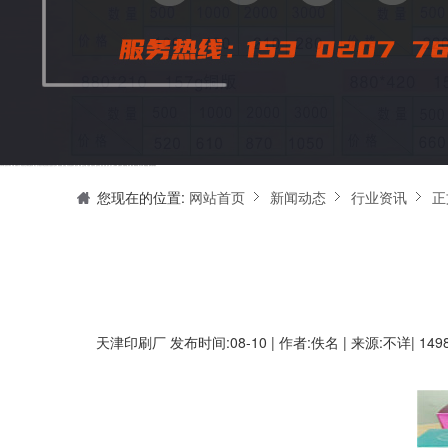
天津印刷厂是集设计制作、印刷、后期加工为一体的的专业印刷综合服务商。我们一直严格把好印刷品的质量关,为您提供产品样本、精美画册、包装盒、书刊杂志,说明书、报价单、海报、企业年报、手提袋、封套单页、宣传单页、折页、信纸、信封、名片、入(出)库单、无碳复写、表格单据、纸杯、喷绘、商场布展、拱门气球、桁架租赁、超薄灯箱等服务。
您现在的位置:
网站首页
新闻动态
行业资讯
正
天津印刷厂
发布时间:08-10 | 作者:佚名 | 来源:不详| 14