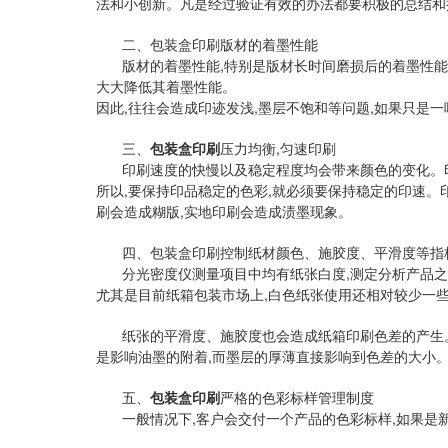
法和小创新。凡是经过验证有效的办法都要积极的总结和
二、包装盒印刷版材的着墨性能
版材的着墨性能,特别是版材长时间磨损后的着墨性能
大大降低其着墨性能。
因此,往往会造成印迹发浅,墨层不饱和等问题,如果只是
三、
包装盒印刷
压力均衡,匀速印刷
印刷速度的快慢以及稳定程度均会带来颜色的变化。印
所以,要保持印品稳定的色彩,就必须要保持稳定的印速。印
刷会造成糊版,实地印刷会造成渍墨现象。
四、包装盒印刷控制纸材颜色、施胶度、平滑度等指
分光密度仪测量项目中均有纸张白度,测定分析产品
尤其是目前纸箱包装市场上,白色纸张使用还相对较少一些
纸张的平滑度、施胶度也会造成纸箱印刷色差的产生。
是影响油墨的附着,而墨层的厚薄直接影响到色差的大小
五、
包装盒印刷
严格的色彩标样管理制度
一般情况下,客户会交付一个产品的色彩标样,如果是