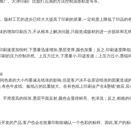
推广。天津印刷厂比如打点滴的方法控制油墨粘度等等。
。版材工艺的进步已经大大提高了印刷的质量,一定程度上降低了印品的色
一味的增加印刷压力,不从根本上解决问题,只能造成版材的进一步损坏和瓦
刷速度加快时,下墨量迅速增加,墨层变厚,颜色加重；反之,印刷速度降低时
刷的压力控制亦然。上压力过大,下墨量小,印迹发虚；上压力过小,墨辊间
标
之间色差的大小均要减去纸张的影响,但是客户决不会原谅纸张的因素造成
,有色牛皮纸、板纸占的比重较大。在有色纸上印刷会产生&墨镜”效应,
平滑度高的纸张,墨层平面反射,颜色会显得鲜亮、色泽浅；反之,粗糙的
。
新开发的产品,客户也会在批量印制前确认一个色彩的标样。因此,客户的