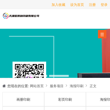
加入收藏
设为首页
注册
登录
画册印刷
海报印刷
服务项目
☰
经营范围
设备展示
新闻动态
关于我们
天津印刷厂是集设计制作、印刷、后期加工为一体的的专业印刷综合服务商。我们一直严格把好印刷品的质量关,为您提供产品样本、精美画册、包装盒、书刊杂志,说明书、报价单、海报、企业年报、手提袋、封套单页、宣传单页、折页、信纸、信封、名片、入(出)库单、无碳复写、表格单据、纸杯、喷绘、商场布展、拱门气球、桁架租赁、超薄灯箱等服务。
联系我们
您现在的位置:
网站首页
服务项目
海报印刷
正文
画册印刷
彩页印刷
海报